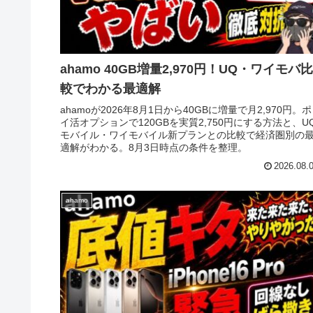
ahamo 40GB増量2,970円！UQ・ワイモバ比
較でわかる最適解
ahamoが2026年8月1日から40GBに増量で月2,970円。ポ
イ活オプションで120GBを実質2,750円にする方法と、U
モバイル・ワイモバイル新プランとの比較で経済圏別の
適解がわかる。8月3日時点の条件を整理。
2026.08.
ahamo