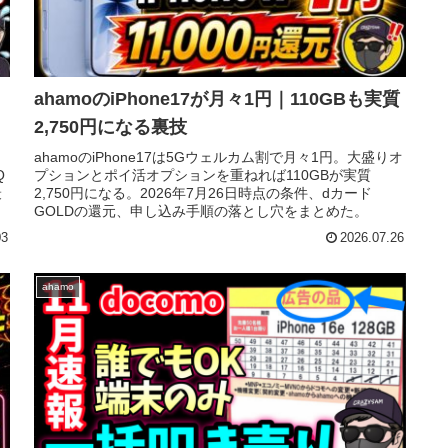
ahamoのiPhone17が月々1円｜110GBも実質
2,750円になる裏技
ahamoのiPhone17は5Gウェルカム割で月々1円。大盛りオ
Q
プションとポイ活オプションを重ねれば110GBが実質
最
2,750円になる。2026年7月26日時点の条件、dカード
GOLDの還元、申し込み手順の落とし穴をまとめた。
03
2026.07.26
ahamo