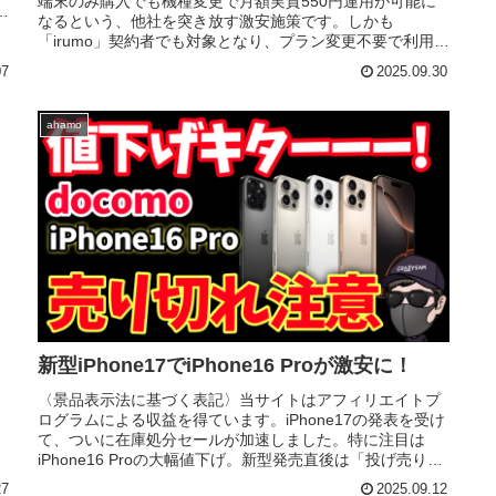
端末のみ購入でも機種変更で月額実質550円運用が可能に
購
なるという、他社を突き放す激安施策です。しかも
「irumo」契約者でも対象となり、プラン変更不要で利用で
きる点が大きな魅力です...
07
2025.09.30
ahamo
新型iPhone17でiPhone16 Proが激安に！
〈景品表示法に基づく表記〉当サイトはアフィリエイトプ
ログラムによる収益を得ています。iPhone17の発表を受け
て、ついに在庫処分セールが加速しました。特に注目は
iPhone16 Proの大幅値下げ。新型発売直後は「投げ売り」
が起こる定番シ...
27
2025.09.12