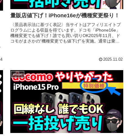
量販店値下げ！iPhone16eが機種変更祭り！
〈景品表示法に基づく表記〉当サイトはアフィリエイトプ
ログラムによる収益を得ています。ドコモ「iPhone16e」
。
機種変更でも値下げ！誰でも買い切りOK2025年11月、ド
コモがまさかの“機種変更でも値下げ”を実施。通常は乗り
れ
換え（MNP）限...
14
2025.11.02
ahamo