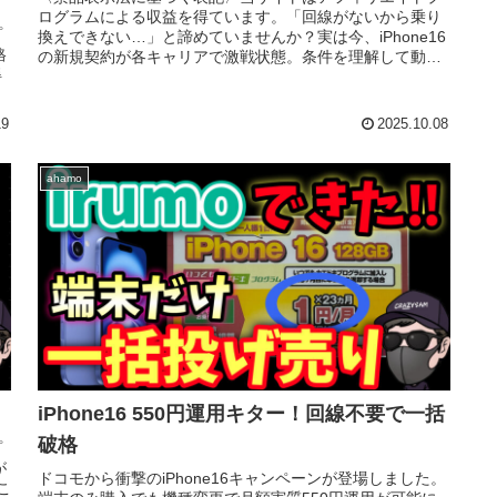
ログラムによる収益を得ています。「回線がないから乗り
プ
換えできない…」と諦めていませんか？実は今、iPhone16
格
の新規契約が各キャリアで激戦状態。条件を理解して動け
得
ば、誰でもお得に入手でき...
19
2025.10.08
ahamo
iPhone16 550円運用キター！回線不要で一括
破格
プ
が
ドコモから衝撃のiPhone16キャンペーンが登場しました。
こ