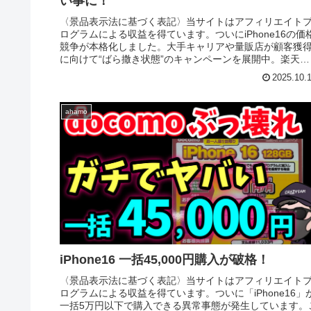
い事に！
〈景品表示法に基づく表記〉当サイトはアフィリエイト
ログラムによる収益を得ています。ついにiPhone16の価
競争が本格化しました。大手キャリアや量販店が顧客獲
に向けて“ばら撒き状態”のキャンペーンを展開中。楽天モ
バイルやアハモ、au、...
2025.10.
ahamo
iPhone16 一括45,000円購入が破格！
〈景品表示法に基づく表記〉当サイトはアフィリエイト
ログラムによる収益を得ています。ついに「iPhone16」
一括5万円以下で購入できる異常事態が発生しています。