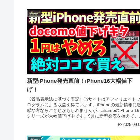
ahamo
新型iPhone発売直前！iPhone16大幅値下
げ！
〈景品表示法に基づく表記〉当サイトはアフィリエイト
ログラムによる収益を得ています。iPhoneの最新情報に
感な方ならご存じかもしれませんが、ahamoのiPhone 16
シリーズが大幅値下げ中です。9月に新型発表を控えて、
落ちモデルの...
2025.09.
ahamo