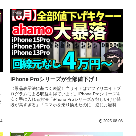
ahamo
iPhone Proシリーズが全部値下げ！
〈景品表示法に基づく表記〉当サイトはアフィリエイトプ
ログラムによる収益を得ています。iPhone Proシリーズを
プ
安く手に入れる方法「iPhone Proシリーズが欲しいけど値
敏
段が高すぎる」「スマホを乗り換えたのに、逆に月額料金
が上がってし...
片
04
2025.08.08
ahamo