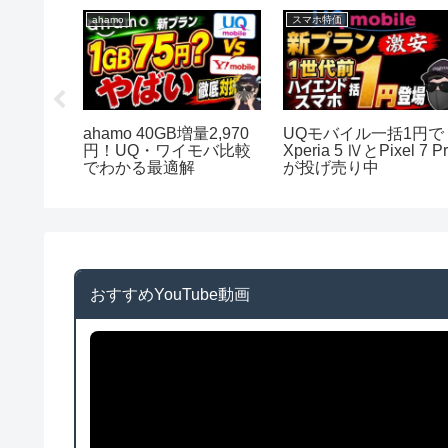
ahamo
スマホ特価
one16
ahamo 40GB増量2,970
UQモバイル一括1円で
引き！対
円！UQ・ワイモバ比較
Xperia 5 ⅣとPixel 7 P
でわかる最適解
が投げ売り中
おすすめYouTube動画