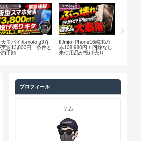
楽天モバイル
スマホ特価
ahamo
天モバイルmoto g37j
IIJmio iPhone16端末の
ahamoの
が実質13,800円！条件と
み108,980円！回線なし
月々1円
予約手順
未使用品が投げ売り
2,75
プロフィール
サム