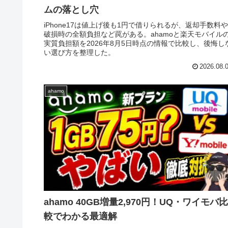
ムの落とし穴
iPhone17は値上げ後も1円で借りられるが、返却手数料や
破損時の全額負担など罠がある。ahamoと楽天モバイル
実質負担額を2026年8月5日時点の情報で比較し、後悔し
い選び方を整理した。
2026.08.
ahamo
ahamo 40GB増量2,970円！UQ・ワイモバ比
較でわかる最適解