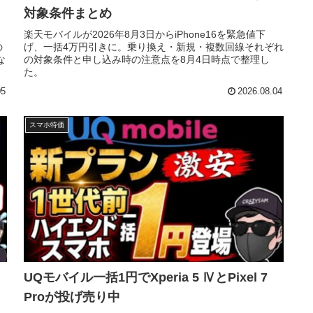
対象条件まとめ
楽天モバイルが2026年8月3日からiPhone16を緊急値下
の
げ、一括4万円引きに。乗り換え・新規・複数回線それぞれ
な
の対象条件と申し込み時の注意点を8月4日時点で整理し
た。
05
2026.08.04
スマホ特価
UQモバイル一括1円でXperia 5 ⅣとPixel 7
Proが投げ売り中