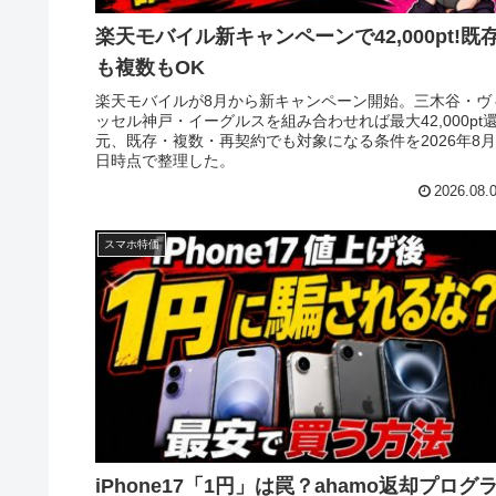
楽天モバイル新キャンペーンで42,000pt!既
も複数もOK
楽天モバイルが8月から新キャンペーン開始。三木谷・ヴ
ッセル神戸・イーグルスを組み合わせれば最大42,000pt
元、既存・複数・再契約でも対象になる条件を2026年8月
日時点で整理した。
2026.08.
スマホ特価
iPhone17「1円」は罠？ahamo返却プログ