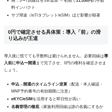
例：5〜7回線目を3本追加 ⇒ 初期で
11,550円
の手数
料インパクト
サブ用途（IoT/タブレット/eSIM）ほど影響が顕著
0円で確定させる具体策：導入「前」の滑
り込みが王道
導入後に慌てても手数料は避けられません。必要回線は
導
入前に申込〜開通
まで完了させ、0円の権利を確定させま
しょう。
申込→開通のタイムライン逆算
（配送・本人確認・
MNP予約番号の有効期限に注意）
eKYC/eSIM
を活用すると即日性が高い
名義管理の徹底
（家族利用回線は誰の名義にするか