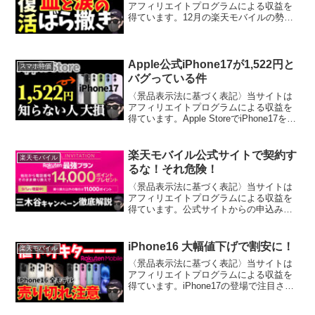
アフィリエイトプログラムによる収益を
得ています。12月の楽天モバイルの勢い
がエグい12月になって楽天モバイル水を
得た魚のようにばら撒き加速してます。
ぶっちゃっけココまでやるかぁーという
勢い！なぜ、そこまで...
Apple公式iPhone17が1,522円と
スマホ特価
バグっている件
〈景品表示法に基づく表記〉当サイトは
アフィリエイトプログラムによる収益を
得ています。Apple StoreでiPhone17を安
く買う裏ワザ「Apple公式は定価販売しか
ない」と思っていませんか？実はそれ、
完全な誤解です。Apple公式サイ...
楽天モバイル公式サイトで契約す
楽天モバイル
るな！それ危険！
〈景品表示法に基づく表記〉当サイトは
アフィリエイトプログラムによる収益を
得ています。公式サイトからの申込みは
危険！1万4,000ポイントを捨てる人が続
出中「楽天モバイル」と検索して、1番上
に出てきた公式サイトから申し込もうと
iPhone16 大幅値下げで割安に！
楽天モバイル
していませんか？...
〈景品表示法に基づく表記〉当サイトは
アフィリエイトプログラムによる収益を
得ています。iPhone17の登場で注目され
ていますが、実は「iPhone16シリーズの
値下げ」が大きな話題になっています。