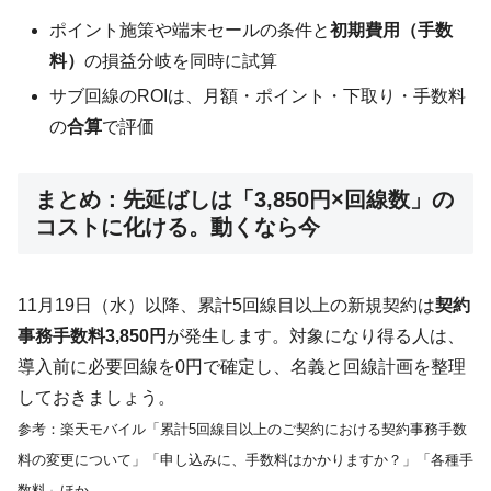
ポイント施策や端末セールの条件と
初期費用（手数
料）
の損益分岐を同時に試算
サブ回線のROIは、月額・ポイント・下取り・手数料
の
合算
で評価
まとめ：先延ばしは「3,850円×回線数」の
コストに化ける。動くなら今
11月19日（水）以降、累計5回線目以上の新規契約は
契約
事務手数料3,850円
が発生します。対象になり得る人は、
導入前に必要回線を0円で確定し、名義と回線計画を整理
しておきましょう。
参考：楽天モバイル「累計5回線目以上のご契約における契約事務手数
料の変更について」「申し込みに、手数料はかかりますか？」「各種手
数料」ほか。