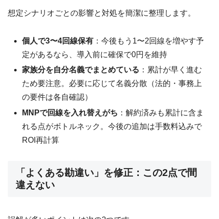
想定シナリオごとの影響と対処を簡潔に整理します。
個人で3〜4回線保有
：今後もう1〜2回線を増やす予
定があるなら、導入前に確保で0円を維持
家族分を自分名義でまとめている
：累計が早く進む
ため要注意。必要に応じて名義分散（法的・事務上
の要件は各自確認）
MNPで回線を入れ替えがち
：解約済みも累計に含ま
れる点がボトルネック。今後の追加は手数料込みで
ROI再計算
「よくある勘違い」を修正：この2点で間
違えない