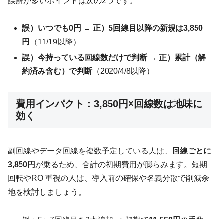
誤解が多いポイントは次の2つです。
誤）いつでも0円
→
正）5回線目以降の新規は3,850
円
（11/19以降）
誤）今持っている回線数だけで判断
→
正）累計（解
約済み含む）で判断
（2020/4/8以降）
費用インパクト：3,850円×回線数は地味に
効く
副回線やデータ回線を複数予定している人は、
回線ごとに
3,850円
が乗るため、合計の初期費用が膨らみます。短期
回転やROI重視の人は、導入前の確保や名義分散で削減余
地を検討しましょう。