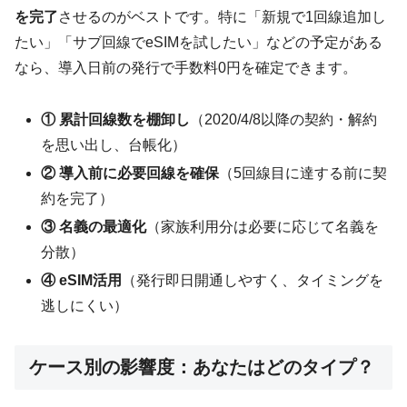
を完了
させるのがベストです。特に「新規で1回線追加し
たい」「サブ回線でeSIMを試したい」などの予定がある
なら、導入日前の発行で手数料0円を確定できます。
① 累計回線数を棚卸し
（2020/4/8以降の契約・解約
を思い出し、台帳化）
② 導入前に必要回線を確保
（5回線目に達する前に契
約を完了）
③ 名義の最適化
（家族利用分は必要に応じて名義を
分散）
④ eSIM活用
（発行即日開通しやすく、タイミングを
逃しにくい）
ケース別の影響度：あなたはどのタイプ？