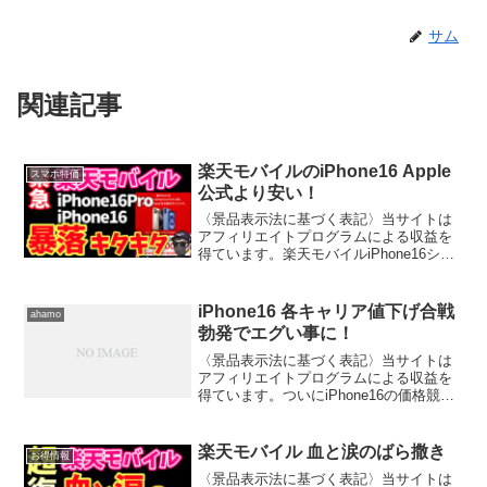
サム
関連記事
楽天モバイルのiPhone16 Apple
スマホ特価
公式より安い！
〈景品表示法に基づく表記〉当サイトは
アフィリエイトプログラムによる収益を
得ています。楽天モバイルiPhone16シリ
ーズにポイント増額キャンペーンを開始
キャンペーン条件として3つ達成すれば
36,000円分お得になる寸法。楽天モバイ
iPhone16 各キャリア値下げ合戦
ahamo
ルの一番の...
勃発でエグい事に！
〈景品表示法に基づく表記〉当サイトは
アフィリエイトプログラムによる収益を
得ています。ついにiPhone16の価格競争
が本格化しました。大手キャリアや量販
店が顧客獲得に向けて“ばら撒き状態”のキ
ャンペーンを展開中。楽天モバイルやア
楽天モバイル 血と涙のばら撒き
お得情報
ハモ、au、...
〈景品表示法に基づく表記〉当サイトは