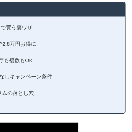
なしで買う裏ワザ
円で2.8万円お得に
既存も複数もOK
！返却なしキャンペーン条件
グラムの落とし穴