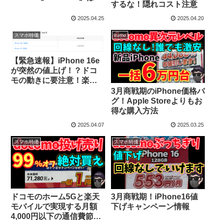
するな！隠れコスト注意
規受付を終了
2025.04.25
2025.04.20
スマホ特価
irumo
【緊急速報】iPhone 16e
が突然の値上げ！？ドコ
モの動きに要注意！楽天
モバイルならまだお得？
3月商戦期のiPhone価格バ
グ！Apple Storeよりもお
得な購入方法
2025.04.07
2025.03.25
スマホ特価
スマホ特価
ドコモのホーム5Gと楽天
3月商戦期！iPhone16値
モバイルで実現する月額
下げキャンペーン情報
4,000円以下の通信費節約