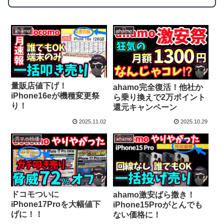
ahamo
ahamo
量販店値下げ！
ahamo完全復活！他社か
iPhone16eが機種変更祭
ら乗り換えで2万ポイント
り！
還元キャンペーン
2025.11.02
2025.10.29
スマホ特価
ahamo
ドコモついに
ahamo激安ばら撒き！
iPhone17Proを大幅値下
iPhone15Proがとんでも
げに！！
ない価格に！