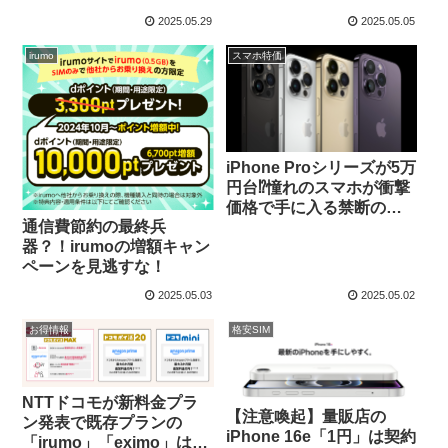
2025.05.29
2025.05.05
irumo
スマホ特価
iPhone Proシリーズが5万
円台⁉︎憧れのスマホが衝撃
価格で手に入る禁断の裏
通信費節約の最終兵
技…!!
器？！irumoの増額キャン
ペーンを見逃すな！
2025.05.03
2025.05.02
お得情報
格安SIM
NTTドコモが新料金プラ
【注意喚起】量販店の
ン発表で既存プランの
iPhone 16e「1円」は契約
「irumo」「eximo」は新