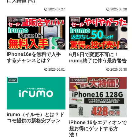
に大幅値下げ
2025.07.27
2025.06.28
スマホ特価
irumo
iPhone16eを無料で入手
6月5日で変更不可に！
するチャンスとは？
irumo終了に伴う最終警告
2025.06.01
2025.05.30
irumo
スマホ特価
irumo（イルモ）とは？ド
コモ提供の新格安プラン
iPhone 16をエディオンで
超お得にゲットする方
法！