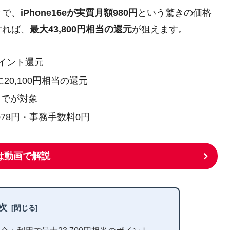
とで、
iPhone16eが実質月額980円
という驚きの価格
すれば、
最大43,800円相当の還元
が狙えます。
ポイント還元
20,100円相当の還元
回までが対象
78円・事務手数料0円
は動画で解説
次