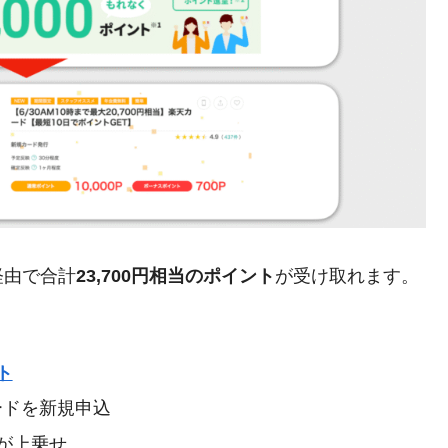
経由で合計
23,700円相当のポイント
が受け取れます。
ト
ードを新規申込
が上乗せ