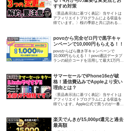
る！4月からの重要な変更点とお
すすめ対策
〈景品表示法に基づく表記〉当サイトは
アフィリエイトプログラムによる収益を
得ています。〉桜の季節と共に訪れる通
信キャンペーンの区切り - 3月中の申し込
みがお得な理由と具体的な活用法をわか
りやすく解説します1. 4月からのドコモ光
povoから完全ゼロ円で黒字キャ
格安SIM
改悪に注意固...
ンペーンで10,000円もらえる！！
povoからばら撒き字キャンペーンで
10,000円もらえる！！povo通話データプ
ランの紹介コードを活用して最大1万円分
のローソンお買い物券をゲットできる期
間限定キャンペーンについて解説しま
す。紹介コードを使って新規登録すると
サマーセールでiPhone16eが破
格安SIM
90%の確率で...
格！通信費込みでAppleより安い
理由とは？
〈景品表示法に基づく表記〉当サイトは
アフィリエイトプログラムによる収益を
得ています。Apple公式で買うのが一番安
いと思っていませんか？その常識、今す
ぐ捨ててください。今回はIIJmioのサマ
ーセールで、iPhone16e・iPhone16...
楽天でんきが15,000pt還元と過去
格安SIM
最高額