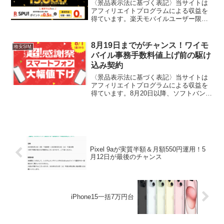
〈景品表示法に基づく表記〉当サイトは
アフィリエイトプログラムによる収益を
得ています。楽天モバイルユーザー限定
で15,000pt還元はコチラ楽天でんき特設
サイトはコチラ
8月19日までがチャンス！ワイモ
格安SIM
バイル事務手数料値上げ前の駆け
込み契約
〈景品表示法に基づく表記〉当サイトは
アフィリエイトプログラムによる収益を
得ています。8月20日以降、ソフトバン
ク・Yモバイル・LINEモバイルの各種手
数料が一律1,100円値上げされます。事務
手数料無料で契約できるのは8月19日ま
で。この期...
Pixel 9aが実質半額＆月額550円運用！5
月12日が最後のチャンス
iPhone15一括7万円台