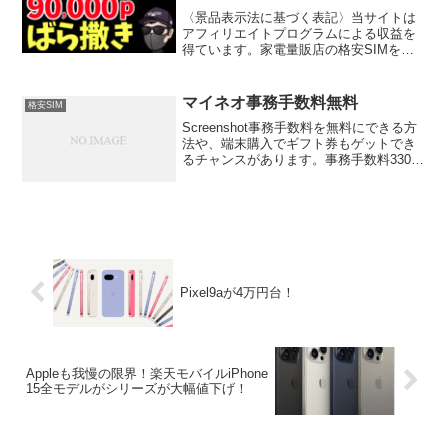
〈景品表示法に基づく表記〉当サイトは
アフィリエイトプログラムによる収益を
得ています。家電量販店の格安SIMを契
約すべき理由家電量販店の格安SIMと聞
いて、ピーンと来る方はこのあと読み飛
ばしていただいて結構です。と、グダグ
マイネオ事務手数料無料
格安SIM
ダ続けてもダレるだけ...
Screenshot事務手数料を無料にできる方
法や、端末購入でギフト券もゲットでき
るチャンスがあります。事務手数料3300
円が無料に（紹介経由）SIM発行手数料
は別途440円電子マネーギフト券2000円
分の特典もあり PRマイネオで事務手数...
Pixel9aが4万円台！
Appleも我慢の限界！楽天モバイルiPhone
15全モデルがシリーズが大幅値下げ！