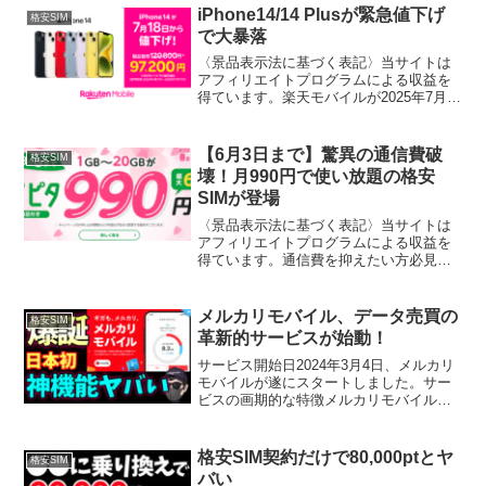
手数料無料で契約できるのは8月19日ま
iPhone14/14 Plusが緊急値下げ
格安SIM
で。この期...
で大暴落
〈景品表示法に基づく表記〉当サイトは
アフィリエイトプログラムによる収益を
得ています。楽天モバイルが2025年7月
18日から実施している、iPhone14および
14 Plusの大幅値下げキャンペーンが話題
です。旧型モデルを安く手に入れたい人
【6月3日まで】驚異の通信費破
格安SIM
や...
壊！月990円で使い放題の格安
SIMが登場
〈景品表示法に基づく表記〉当サイトは
アフィリエイトプログラムによる収益を
得ています。通信費を抑えたい方必見。
月額990円で使い放題となる衝撃的なキャ
ンペーンがマイネオから発表されまし
た。スマホは日常生活に必須のインフラ
メルカリモバイル、データ売買の
格安SIM
動画視聴やSNSも99...
革新的サービスが始動！
サービス開始日2024年3月4日、メルカリ
モバイルが遂にスタートしました。サー
ビスの画期的な特徴メルカリモバイル
は、日本初のデータ売買可能な通信サー
ビスです。これまでデータ通信量に悩ま
されていた利用者に、全く新しいソリュ
格安SIM契約だけで80,000ptとヤ
格安SIM
ーションを提供します...
バい