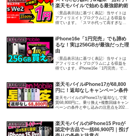
楽天モバイル
ーポンやポイント還元を...
楽天モバイルで始める最強節約術
〈景品表示法に基づく表記〉当サイトは
アフィリエイトプログラムによる収益を
得ています。「スマホ代って高すぎな
い？」と感じたことはありませんか？月
額8,000円もの通信費を支払う生活に終止
符を打ちたい方へ、朗報です。楽天モバ
iPhone16e「1円完売」でも諦め
楽天モバイル
イルのキャンペーンを...
るな！実は256GBが最強だった理
由
〈景品表示法に基づく表記〉当サイトは
アフィリエイトプログラムによる収益を
得ています。iPhone16e「1円完売」でも
諦めるな！実は256GBが最強だった理由
多くの人が注目していた「iPhone16e 1円
案件」。しかし、在庫切れで購入でき...
楽天モバイルiPhone17が68,800
楽天モバイル
円に！返却なしキャンペーン条件
楽天モバイルのiPhone17が返却なしで実
質68,800円に。乗り換え+複数回線キャン
ペーンの条件と申し込みの注意点を2026
年8月6日時点の情報で解説する。
楽天モバイルのiPhone15 Proが
楽天モバイル
認定中古品で一括86,900円｜投げ
売りの条件と注意点