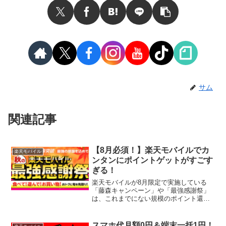
サム
関連記事
【8月必須！】楽天モバイルでカ
楽天モバイル
ンタンにポイントゲットがすごす
ぎる！
楽天モバイルが8月限定で実施している
「藤森キャンペーン」や「最強感謝祭」
は、これまでにない規模のポイント還元
とクーポン配布が行われています。9月3
日から始まる感謝祭に参加するために
は、8月中の契約が必須。乗り遅れるとク
スマホ代月額0円＆端末一括1円！