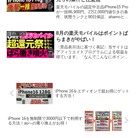
楽天モバイルの認定中古品iPhone15 Pro
が一括86,900円。2万2,000円値引きの条
件、状態ランクと90日保証、ahamoとの
トータルコスト比較、申し込みの注意点
を確認日つきで解説します。
8月の楽天モバイルはポイントば
楽天モバイル
らまきがやばい！
〈景品表示法に基づく表記〉当サイトは
アフィリエイトプログラムによる収益を
得ています。「なんでこんなにポイント
もらえるの？」と驚かれるかもしれませ
んが、8月限定の楽天モバイル『藤森キャ
ンペーン』がそれほどすごいんです。最
大3万円相当のポイント...
iPhone 16をエディオンで超お得にゲット
する方法！
iPhone 16を無制限で3000円以下で利用す
る方法！auへの乗り換えがお得！