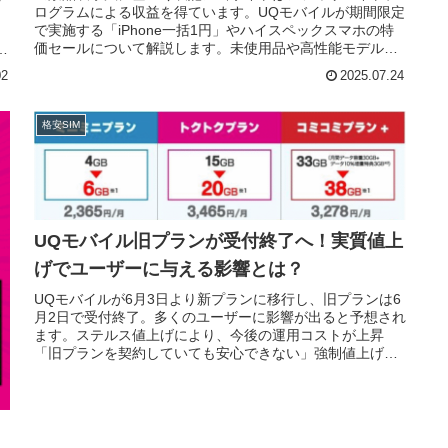
ログラムによる収益を得ています。UQモバイルが期間限定
。
で実施する「iPhone一括1円」やハイスペックスマホの特
価セールについて解説します。未使用品や高性能モデルが
、
格安で手に入るチャンスで...
02
2025.07.24
格安SIM
UQモバイル旧プランが受付終了へ！実質値上
げでユーザーに与える影響とは？
UQモバイルが6月3日より新プランに移行し、旧プランは6
月2日で受付終了。多くのユーザーに影響が出ると予想され
ます。ステルス値上げにより、今後の運用コストが上昇
「旧プランを契約していても安心できない」強制値上げの
可能性ありそもそも新プランは...