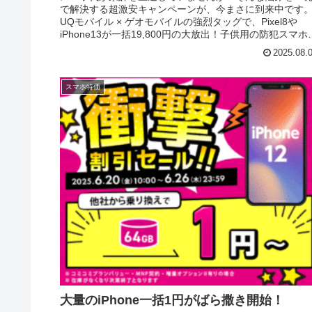
で解決する超激安キャンペーンが、今まさに到来中です
UQモバイル × ゲオモバイルの強烈タッグで、Pixel8や
iPhone13が一括19,800円の大放出！子供用の防犯スマホ
サブ端末が...
2025.08.
スマホ特価
大量のiPhone一括1円がばら撒き開始！