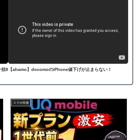
一括8
【ahamo】docomoのiPhone値下げが止まらない！
スマホ特価