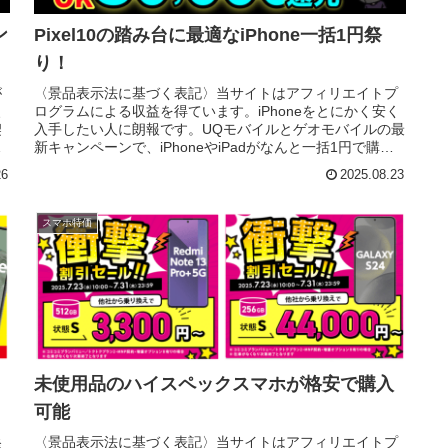
ン
Pixel10の踏み台に最適なiPhone一括1円祭
り！
が
〈景品表示法に基づく表記〉当サイトはアフィリエイトプ
、
ログラムによる収益を得ています。iPhoneをとにかく安く
契
入手したい人に朗報です。UQモバイルとゲオモバイルの最
新キャンペーンで、iPhoneやiPadがなんと一括1円で購入
できるチャンス...
26
2025.08.23
スマホ特価
未使用品のハイスペックスマホが格安で購入
可能
〈景品表示法に基づく表記〉当サイトはアフィリエイトプ
発