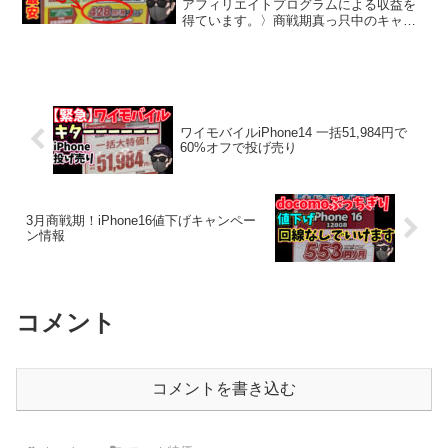
アフィリエイトプログラムによる収益を
得ています。〉商戦期真っ只中のキャリ
ア戦争。ドコモのiPhone 16が次々と値下
げされ、月額428円という驚きの価格に。
本記事ではキャンペーン詳細と通信費節
約のノウハ...
ワイモバイルiPhone14 一括51,984円で
60%オフで投げ売り
3月商戦期！iPhone16値下げキャンペー
ン情報
コメント
コメントを書き込む