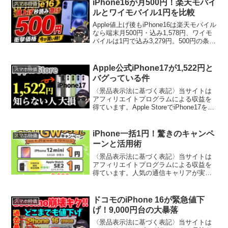
iPhone16が月500円！楽天モバイ
スマホ特価
も健在であ...
ルとワイモバイル1円を比較
Apple値上げ後もiPhone16は楽天モバイル
なら端末月500円・込み1,578円、ワイモ
バイルは1円で込み3,279円。500円の条
件、楽天カード19,700円相当の取り方、
申込の罠まで2026年7月20日時点で解
説。
Apple公式iPhone17が1,522円と
スマホ特価
バグっている件
〈景品表示法に基づく表記〉当サイトは
アフィリエイトプログラムによる収益を
得ています。Apple StoreでiPhone17を安
く買う裏ワザ「Apple公式は定価販売しか
ない」と思っていませんか？実はそれ、
完全な誤解です。Apple公式サイ...
iPhone一括1円！驚きのキャンペ
スマホ特価
ーンと活用術
〈景品表示法に基づく表記〉当サイトは
アフィリエイトプログラムによる収益を
得ています。人気の通信キャリアが実施
するiPhone一括1円キャンペーンの詳細
と、さらにお得に利用するための活用術
を徹底解説。スマホの買い替えや2台目の
ドコモのiPhone 16が緊急値下
スマホ特価
購入、iPhon...
げ！9,000円台の大暴落
〈景品表示法に基づく表記〉当サイトは