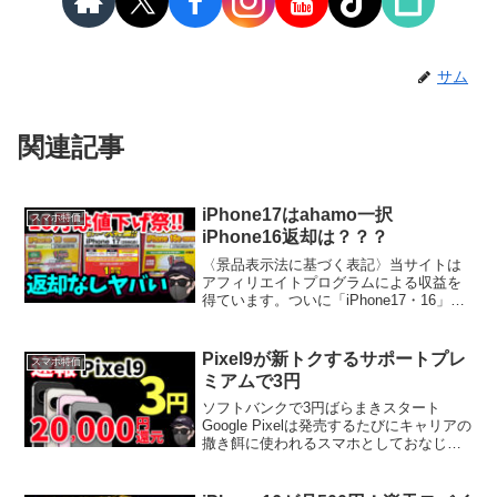
サム
関連記事
iPhone17はahamo一択
スマホ特価
iPhone16返却は？？？
〈景品表示法に基づく表記〉当サイトは
アフィリエイトプログラムによる収益を
得ています。ついに「iPhone17・16」シ
リーズの価格が動き出しました。10月に
入り、各量販店・キャリアのキャンペー
ンが激化。今回はその中でも特に注目す
Pixel9が新トクするサポートプレ
スマホ特価
べき最新値下...
ミアムで3円
ソフトバンクで3円ばらまきスタート
Google Pixelは発売するたびにキャリアの
撒き餌に使われるスマホとしておなじみ
であるが、今回もソフトバンクでお決ま
りテンプレートキャンペーンを実施して
いる。さらに、発売前から3円の投げ貸し