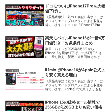
う？」もしあなたがそう思っているな
ら、今日のニュースはまさに朗報です！
ドコモついにiPhone17Proを大幅
スマホ特価
あの楽天モバイルが、i...
値下げに！！
〈景品表示法に基づく表記〉当サイトは
アフィリエイトプログラムによる収益を
得ています。ドコモの「iPhone17 Pro」
値下げが止まらない！引用：Buzzap!10
月下旬、ついにドコモが動きました。
iPhone17 Proが大手量販店で大幅...
楽天モバイルiPhone16が一括4万
スマホ特価
円値引き！対象条件まとめ
楽天モバイルが2026年8月3日から
iPhone16を緊急値下げ、一括4万円引き
に。乗り換え・新規・複数回線それぞれ
の対象条件と申し込み時の注意点を8月4
日時点で整理した。
IIJmioでiPhone16がApple公式よ
スマホ特価
り安く買える理由
〈景品表示法に基づく表記〉当サイトは
アフィリエイトプログラムによる収益を
得ています。Apple公式で買うよりもお得
な価格設定の理由を解説します。Apple公
式価格：124,800円IIJmioでの販売価格：
109,800円約15,000円の...
iPhone 15の破格セール情報で
スマホ特価
256GBが128GBよりも安い価格