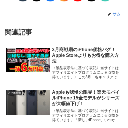
サム
関連記事
3月商戦期のiPhone価格バグ！
irumo
Apple Storeよりもお得な購入方
法
〈景品表示法に基づく表記〉当サイトは
アフィリエイトプログラムによる収益を
得ています。〉この3月、各キャリアで
iPhoneの値下げ競争が激化しています。
Apple Storeで購入するよりも、各キャリ
アの一括購入特化プランを利用する方が
Appleも我慢の限界！楽天モバイ
スマホ特価
断然お...
ルiPhone 15全モデルがシリーズ
が大幅値下げ！
〈景品表示法に基づく表記〉当サイトは
アフィリエイトプログラムによる収益を
得ています。「新しいiPhone、いつかは
欲しいけど、やっぱりお高いんでしょ