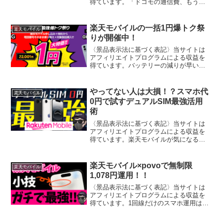
得ています。「ドコモの通信費、もう少
し安くならないかな…」「ちょうど乗り
換えを考えているんだけど、どうせなら
お得に契約したい！」「dポイントをメイ
楽天モバイルの一括1円爆トク祭
楽天モバイル
ンで使っているから、ポ...
りが開催中！
〈景品表示法に基づく表記〉当サイトは
アフィリエイトプログラムによる収益を
得ています。バッテリーの減りが早いス
マホや、動作が重くなった古い端末を使
い続けていませんか？楽天モバイルのキ
ャンペーンを利用すれば、対象スマホを
やってない人は大損！？スマホ代
楽天モバイル
一括1円で購入できるチャ...
0円で試すデュアルSIM最強活用
術
〈景品表示法に基づく表記〉当サイトは
アフィリエイトプログラムによる収益を
得ています。楽天モバイルが気になるけ
ど、「乗り換えは面倒」「繋がるか不
安」と感じていませんか？実は今使って
いるスマホをそのまま使いながら、楽天
楽天モバイル×povoで無制限
楽天モバイル
モバイルを“0円”でお試し...
1,078円運用！！
〈景品表示法に基づく表記〉当サイトは
アフィリエイトプログラムによる収益を
得ています。1回線だけのスマホ運用は危
険？──通信障害リスクに備える新常識
「スマホは1回線で十分」と思っていませ