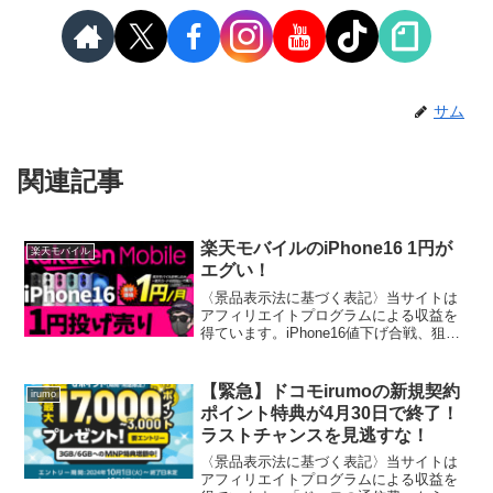
サム
関連記事
楽天モバイルのiPhone16 1円が
楽天モバイル
エグい！
〈景品表示法に基づく表記〉当サイトは
アフィリエイトプログラムによる収益を
得ています。iPhone16値下げ合戦、狙う
なら“今”がチャンスついにiPhone16の価
格競争が本格化。大手キャリアが顧客獲
得に向けてキャンペーンを加速させる
【緊急】ドコモirumoの新規契約
irumo
中、楽天...
ポイント特典が4月30日で終了！
ラストチャンスを見逃すな！
〈景品表示法に基づく表記〉当サイトは
アフィリエイトプログラムによる収益を