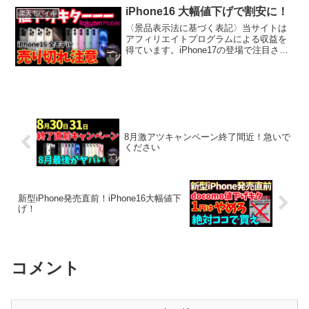
んか？実はそれ、思わぬリスクを抱えて
iPhone16 大幅値下げで割安に！
楽天モバイル
います。通信障害やプ...
〈景品表示法に基づく表記〉当サイトは
アフィリエイトプログラムによる収益を
得ています。iPhone17の登場で注目され
ていますが、実は「iPhone16シリーズの
値下げ」が大きな話題になっています。
楽天モバイルをはじめ各キャリアやApple
公...
8月激アツキャンペーン終了間近！急いで
ください
新型iPhone発売直前！iPhone16大幅値下
げ！
コメント