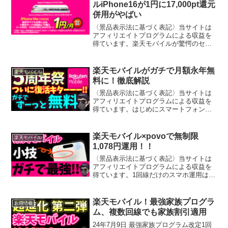
ルiPhone16が1円に17,000pt還元
併用がやばい
〈景品表示法に基づく表記〉当サイトは
アフィリエイトプログラムによる収益を
得ています。楽天モバイルが驚愕のセー
ルを開始しました。iPhone16eがついに
「1円」で手に入る緊急キャンペーンで
す。既存契約者・再契約者・新規契約者
楽天モバイルがガチで月額永年無
楽天モバイル
を問わず、誰でも...
料に！徹底解説
〈景品表示法に基づく表記〉当サイトは
アフィリエイトプログラムによる収益を
得ています。はじめにスマートフォンの
通信費に悩む方必見！楽天モバイルが驚
きの5周年記念キャンペーンを展開してい
ます。月額料金実質0円、さらに追加メリ
楽天モバイル×povoで無制限
楽天モバイル
ットまで。この機会を...
1,078円運用！！
〈景品表示法に基づく表記〉当サイトは
アフィリエイトプログラムによる収益を
得ています。1回線だけのスマホ運用は危
険？──通信障害リスクに備える新常識
「スマホは1回線で十分」と思っていませ
んか？実はそれ、思わぬリスクを抱えて
楽天モバイル！最強家族プログラ
お得情報
います。通信障害やプ...
ム、複数回線でも家族割引適用
24年7月9日 最強家族プログラム改定1回