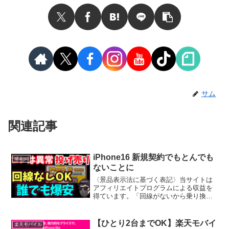
サム
関連記事
iPhone16 新規契約でもとんでも
ahamo
ないことに
〈景品表示法に基づく表記〉当サイトは
アフィリエイトプログラムによる収益を
得ています。「回線がないから乗り換え
できない…」と諦めていませんか？実は
今、iPhone16の新規契約が各キャリアで
激戦状態。条件を理解して動けば、誰で
【ひとり2台までOK】楽天モバイ
楽天モバイル
もお得に入手でき...