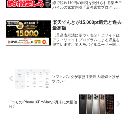
線で税込110円の割引を受けられる楽天モ
バイルの家族割引「最強家族プログラ
ム」ですが、2024年7月9日の変更で、1
人で楽天モバイルを複数回線を契約中の
方も利用できるようになりました。改定
楽天でんきが15,000pt還元と過去
格安SIM
内容家族が...
最高額
〈景品表示法に基づく表記〉当サイトは
アフィリエイトプログラムによる収益を
得ています。楽天モバイルユーザー限定
で15,000pt還元はコチラ楽天でんき特設
サイトはコチラ
ソフトバンクが事務手数料大幅値上げが
やばい！
ドコモのiPhone16ProMaxが月末に大幅値
下げ