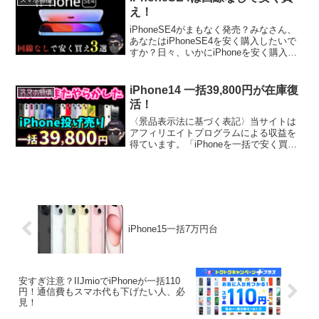
え！
iPhoneSE4がまもなく発売？みなさん、
あなたはiPhoneSE4を安く購入したいで
すか？日々、いかにiPhoneを安く購入で
きるかに情熱を燃やし続け1000本以上の
動画をアップし続けた男が言うんだから
間違いない！お任せください。そもそ...
iPhone14 一括39,800円が在庫復
スマホ特価
活！
〈景品表示法に基づく表記〉当サイトは
アフィリエイトプログラムによる収益を
得ています。「iPhoneを一括で安く買い
たい！」――そう思っている人に朗報で
す。IIJmioの秋のスマホセールがまさ
に“投げ売りレベル”の価格を実現していま
す。11月...
iPhone15一括7万円台
安すぎ注意？IIJmioでiPhoneが一括110
円！通信費もスマホ代も下げたい人、必
見！