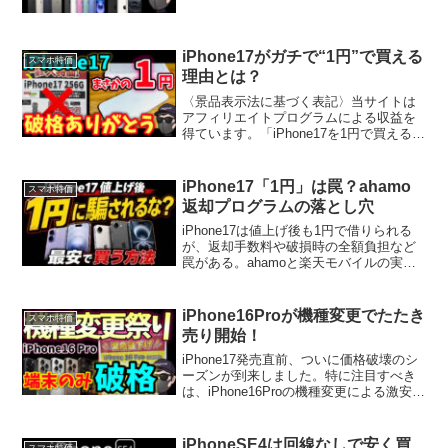
入を検討している方にとって大チャンス
の月です。楽天モバイルをはじめ、
ahamo、IIJmio、ゲオモバイルなど各社
が「バグってる」...
iPhone17がガチで“1円”で買える
スマホ特価
理由とは？
〈景品表示法に基づく表記〉当サイトは
アフィリエイトプログラムによる収益を
得ています。「iPhone17を1円で買える」
——そんな信じられない話、実は現実で
す。現在、家電量販店では新型iPhone17
を対象とした驚愕のキャンペーンが展開
iPhone17「1円」は罠？ahamo
スマホ特価
されて...
返却プログラムの落とし穴
iPhone17は値上げ後も1円で借りられる
が、返却手数料や破損時の全額負担など
罠がある。ahamoと楽天モバイルの実質
負担額を2026年8月5日時点の情報で比較
し、後悔しない選び方を整理した。
iPhone16Proが機種変更でたたき
スマホ特価
売り開始！
iPhone17発売直前、ついに価格破壊のシ
ーズンが到来しました。特に注目すべき
は、iPhone16Proの機種変更による激安キ
ャンペーン。乗り換えユーザーよりも安
くなる“逆転現象”が都内大型量販店で発生
しています。iPhone16Proが...
iPhoneSE4は回線なしで安く買
スマホ特価