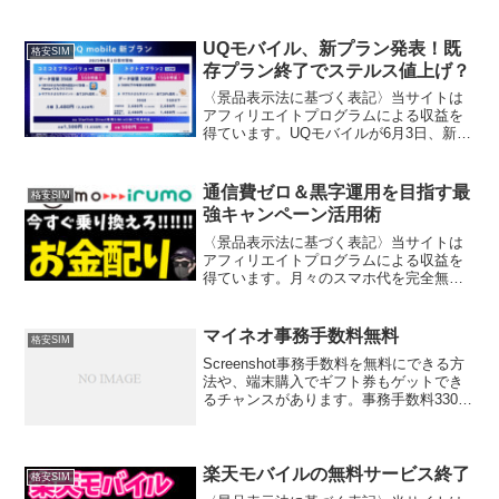
UQモバイル、新プラン発表！既
格安SIM
存プラン終了でステルス値上げ？
〈景品表示法に基づく表記〉当サイトは
アフィリエイトプログラムによる収益を
得ています。UQモバイルが6月3日、新プ
ランを発表しました。既存プランは6月2
日で受付終了。人気だったミニプランや
親子応援割も終了となり、波紋が広がっ
通信費ゼロ＆黒字運用を目指す最
格安SIM
ています。今回の新...
強キャンペーン活用術
〈景品表示法に基づく表記〉当サイトは
アフィリエイトプログラムによる収益を
得ています。月々のスマホ代を完全無
料、さらにポイントで黒字にできる裏技
が存在します。ahamoとirumoを活用すれ
ば、誰でも合法的かつ再現可能な節約術
マイネオ事務手数料無料
格安SIM
を実践できます。...
Screenshot事務手数料を無料にできる方
法や、端末購入でギフト券もゲットでき
るチャンスがあります。事務手数料3300
円が無料に（紹介経由）SIM発行手数料
は別途440円電子マネーギフト券2000円
分の特典もあり PRマイネオで事務手数...
楽天モバイルの無料サービス終了
格安SIM