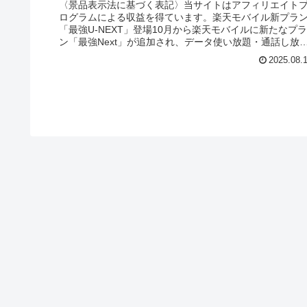
〈景品表示法に基づく表記〉当サイトはアフィリエイト
ログラムによる収益を得ています。楽天モバイル新プラ
「最強U-NEXT」登場10月から楽天モバイルに新たなプラ
ン「最強Next」が追加され、データ使い放題・通話し放
題・動画コンテンツ見放題...
2025.08.