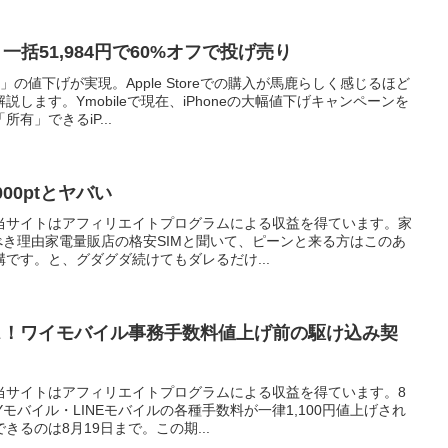
4 一括51,984円で60%オフで投げ売り
の値下げが実現。Apple Storeでの購入が馬鹿らしく感じるほど
します。Ymobileで現在、iPhoneの大幅値下げキャンペーンを
有」できるiP...
000ptとヤバい
当サイトはアフィリエイトプログラムによる収益を得ています。家
べき理由家電量販店の格安SIMと聞いて、ピーンと来る方はこのあ
です。と、グダグダ続けてもダレるだけ...
ンス！ワイモバイル事務手数料値上げ前の駆け込み契
当サイトはアフィリエイトプログラムによる収益を得ています。8
モバイル・LINEモバイルの各種手数料が一律1,100円値上げされ
るのは8月19日まで。この期...