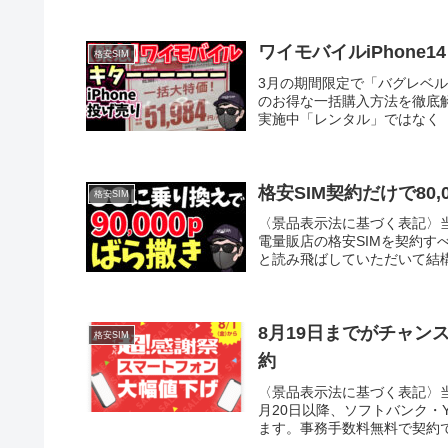
ワイモバイルiPhone1
格安SIM
3月の期間限定で「バグレベル」
のお得な一括購入方法を徹底解説
実施中「レンタル」ではなく「所
格安SIM契約だけで80,
格安SIM
〈景品表示法に基づく表記〉
電量販店の格安SIMを契約す
と読み飛ばしていただいて結構
8月19日までがチャ
格安SIM
約
〈景品表示法に基づく表記〉
月20日以降、ソフトバンク・Y
ます。事務手数料無料で契約でき