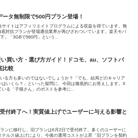
ータ無制限で500円プラン登場！
当サイトはアフィリエイトプログラムによる収益を得ています。無
イル徹底対抗プランが登場通信業界が再びざわついています。楽天モバ
下」「3GBで980円」という...
7の賢い買い方・選び方ガイド！ドコモ、au、ソフトバ
底比較
になっている方も多いのではないでしょうか？「でも、結局どのキャリア
いはいくら？」といった疑問に、今回は徹底的にお答えします。X
いる「子猫さん」のポストを参考に...
が受付終了へ！実質値上げでユーザーに与える影響と
プランに移行し、旧プランは6月2日で受付終了。多くのユーザーに
ステルス値上げにより、今後の運用コストが上昇「旧プランを契約