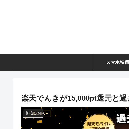
スマホ特価
楽天でんきが15,000pt還元と
格安SIM