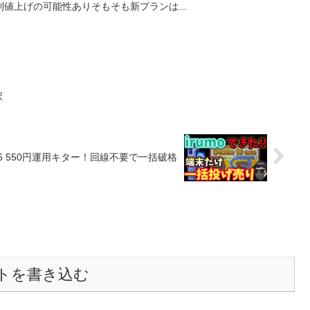
値上げの可能性ありそもそも新プランは...
択
e16 550円運用キター！回線不要で一括破格
トを書き込む