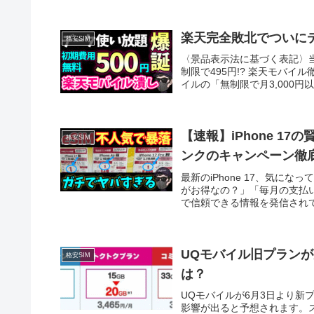
楽天完全敗北でついにデ
格安SIM
〈景品表示法に基づく表記〉
制限で495円!? 楽天モバ
イルの「無制限で月3,000円以
【速報】iPhone 1
格安SIM
ンクのキャンペーン徹
最新のiPhone 17、気
がお得なの？」「毎月の支払
で信頼できる情報を発信されて
UQモバイル旧プラン
格安SIM
は？
UQモバイルが6月3日より新
影響が出ると予想されます。