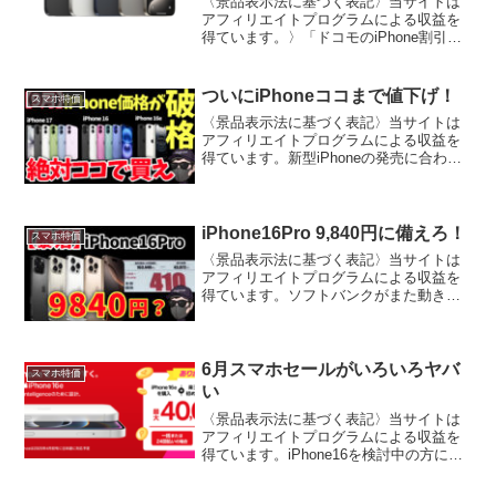
〈景品表示法に基づく表記〉当サイトは
アフィリエイトプログラムによる収益を
得ています。〉「ドコモのiPhone割引が
終わっちゃったの？！」って衝撃を受け
ている人もいるかもしれません。以前
は、irumoサイトでiPhone 15 Plusがめ
ついにiPhoneココまで値下げ！
スマホ特価
ち...
〈景品表示法に基づく表記〉当サイトは
アフィリエイトプログラムによる収益を
得ています。新型iPhoneの発売に合わせ
て、9月は各社の特別キャンペーンが加速
しています。楽天モバイル、ahamo、
Y!mobile、IIJmioなどが大きく動いてお...
iPhone16Pro 9,840円に備えろ！
スマホ特価
〈景品表示法に基づく表記〉当サイトは
アフィリエイトプログラムによる収益を
得ています。ソフトバンクがまた動きま
した。iPhone16 Proがなんと9,840円にな
る可能性が浮上しています。過去の事例
からもわかる通り、発売直後の大幅割引
は見逃...
6月スマホセールがいろいろヤバ
スマホ特価
い
〈景品表示法に基づく表記〉当サイトは
アフィリエイトプログラムによる収益を
得ています。iPhone16を検討中の方に朗
報です。楽天モバイルの最新キャンペー
ンを活用すれば、これまでにない破格の