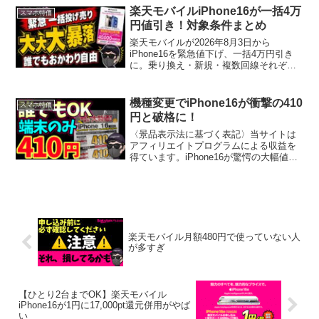
価格でiPhone16eを手に入れることができ
楽天モバイルiPhone16が一括4万
スマホ特価
ます。...
円値引き！対象条件まとめ
楽天モバイルが2026年8月3日から
iPhone16を緊急値下げ、一括4万円引き
に。乗り換え・新規・複数回線それぞれ
の対象条件と申し込み時の注意点を8月4
日時点で整理した。
機種変更でiPhone16が衝撃の410
スマホ特価
円と破格に！
〈景品表示法に基づく表記〉当サイトは
アフィリエイトプログラムによる収益を
得ています。iPhone16が驚愕の大幅値下
げ。量販店での機種変更施策により、9月
の新型iPhone17発売を前に過去最大級の
安さで入手できるチャンスが到来してい
ます。...
楽天モバイル月額480円で使っていない人
が多すぎ
【ひとり2台までOK】楽天モバイル
iPhone16が1円に17,000pt還元併用がやば
い