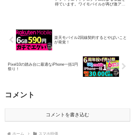
得ています。ワイモバイルが再び激アツ
なキャンペーンを展開中です。特に
iPhone端末の「機種変更価格」や「新規
契約向け特価」が大きな注目を集めてい
ます。今ワイモバイルを...
楽天モバイル2回線契約するとやばいこと
が発覚！
Pixel10の踏み台に最適なiPhone一括1円
祭り！
コメント
コメントを書き込む
ホーム
スマホ特価