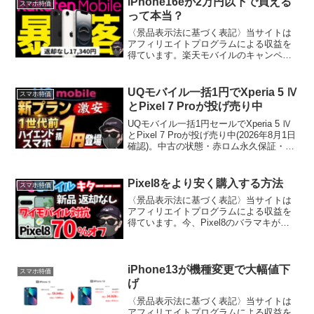
iPhone16eが2万円以下で買える
スマホ特価
のキャ...
って本当？
〈景品表示法に基づく表記〉当サイトは
アフィリエイトプログラムによる収益を
得ています。楽天モバイルのキャンペー
ンを活用すれば、iPhone16eを驚きの価格
で手に入れることが可能です。しかも下
取りを併用すれば、想像以上の低価格
UQモバイル一括1円でXperia 5 Ⅳ
スマホ特価
に。楽天モバイル...
とPixel 7 Proが投げ売り中
UQモバイル一括1円セールでXperia 5 Ⅳ
とPixel 7 Proが投げ売り中(2026年8月1日
確認)。中古の状態・赤ロム永久保証・1
円にならない落とし穴、モッピー経由で
28,000円相当もらう手順まで解説。
Pixel8をより安く購入する方法
スマホ特価
〈景品表示法に基づく表記〉当サイトは
アフィリエイトプログラムによる収益を
得ています。今、Pixel8のバラマキがと
まらない先日ワイモバイルから急遽
Pixel8が新登場！驚きなのが、29,800円
と公式の3分の1の価格で登場しオンライ
ンでは即...
iPhone13が機種変更で大幅値下
スマホ特価
げ
〈景品表示法に基づく表記〉当サイトは
アフィリエイトプログラムによる収益を