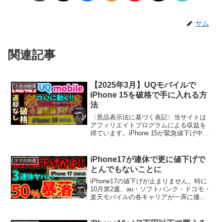
サム
関連記事
【2025年3月】UQモバイルで
スマホ特価
iPhone 15を破格で手に入れる方
法
〈景品表示法に基づく表記〉当サイトは
アフィリエイトプログラムによる収益を
得ています。iPhone 15が緊急値下げ中！
お得なキャンペーン情報：今がチャン
ス！iPhone 15が異例の値下げで、一括購
入も月々払いも特別価格になっていま
iPhone17が連休で更に値下げで
スマホ特価
す。iP...
とんでもないことに
iPhone17の値下げが止まりません。特に
10月第2週、au・ソフトバンク・ドコモ・
楽天モバイルの各キャリアが一斉に価格
を見直し、実質月額500円台という異常事
態が発生しています。この記事では、各
社の値下げ内容や注意点を比較し、今ど